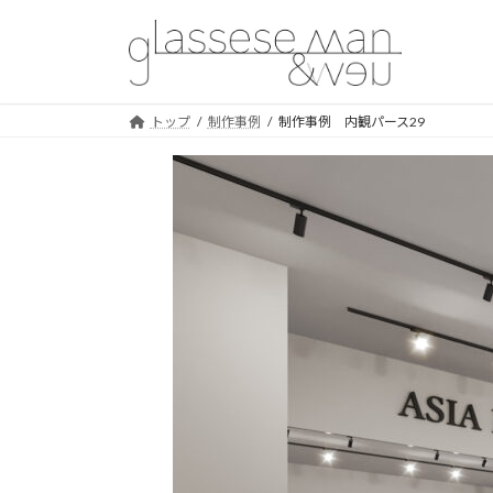
コ
ナ
ン
ビ
テ
ゲ
ン
ー
ツ
シ
トップ
制作事例
制作事例 内観パース29
へ
ョ
ス
ン
キ
に
ッ
移
プ
動