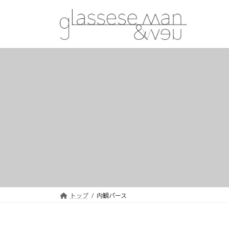
コ
ナ
ン
ビ
テ
ゲ
ン
ー
ツ
シ
へ
ョ
ス
ン
キ
に
ッ
移
プ
動
トップ
内観パース